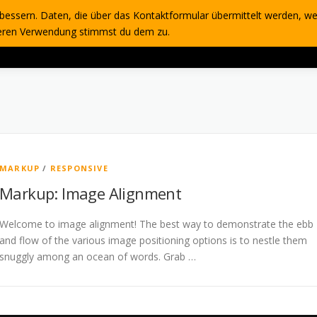
bessern. Daten, die über das Kontaktformular übermittelt werden, we
LIVE & DIRECT
GALLERY
teren Verwendung stimmst du dem zu.
MARKUP
/
RESPONSIVE
Markup: Image Alignment
Welcome to image alignment! The best way to demonstrate the ebb
and flow of the various image positioning options is to nestle them
snuggly among an ocean of words. Grab …