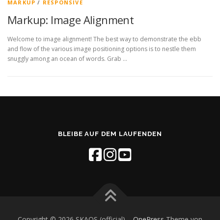
MARKUP
/
RESPONSIVE
Markup: Image Alignment
Welcome to image alignment! The best way to demonstrate the ebb
and flow of the various image positioning options is to nestle them
snuggly among an ocean of words. Grab …
BLEIBE AUF DEM LAUFENDEN
Copyright © 2026 SKAOS (official)
–
OnePress
Theme von